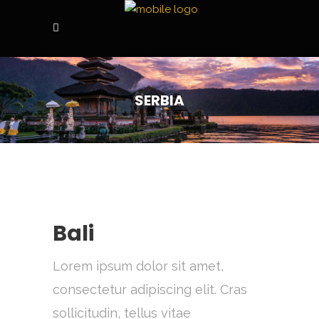
SERBIA
Bali
Lorem ipsum dolor sit amet,
consectetur adipiscing elit. Cras
sollicitudin, tellus vitae