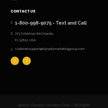
CONTACT US
1-800-998-9075 - Text and Call
773 S Kirkman Rd Orlando,
FL 32811, USA
customersupport@dynastymarketinggroup.com
@2020. Dynasty Vacation Club – All Rights